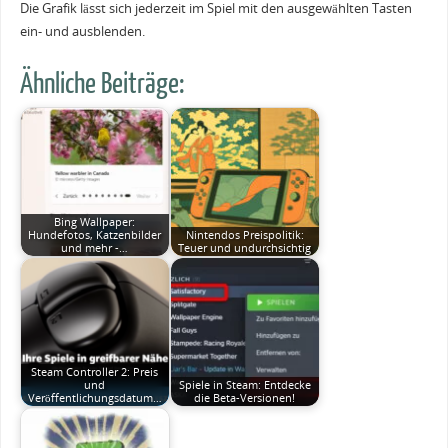
Die Grafik lässt sich jederzeit im Spiel mit den ausgewählten Tasten
ein- und ausblenden.
Ähnliche Beiträge:
Bing Wallpaper:
Hundefotos, Katzenbilder
Nintendos Preispolitik:
und mehr -…
Teuer und undurchsichtig
Steam Controller 2: Preis
und
Spiele in Steam: Entdecke
Veröffentlichungsdatum…
die Beta-Versionen!