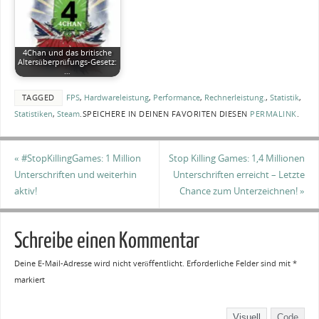
4Chan und das britische
Altersüberprüfungs-Gesetz:
…
TAGGED
FPS
,
Hardwareleistung
,
Performance
,
Rechnerleistung.
,
Statistik
,
Statistiken
,
Steam
.
SPEICHERE IN DEINEN FAVORITEN DIESEN
PERMALINK
.
«
#StopKillingGames: 1 Million
Stop Killing Games: 1,4 Millionen
Unterschriften und weiterhin
Unterschriften erreicht – Letzte
aktiv!
Chance zum Unterzeichnen!
»
Schreibe einen Kommentar
Deine E-Mail-Adresse wird nicht veröffentlicht.
Erforderliche Felder sind mit
*
markiert
Visuell
Code