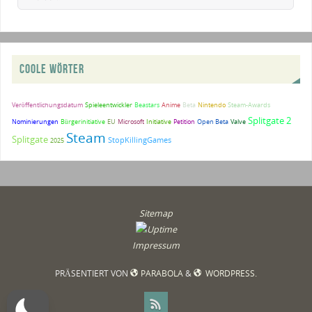
COOLE WÖRTER
Veröffentlichungsdatum
Spieleentwickler
Beastars
Anime
Beta
Nintendo
Steam-Awards
Splitgate 2
Nominierungen
Bürgerinitiative
EU
Microsoft
Initiative
Petition
Open Beta
Valve
Steam
Splitgate
StopKillingGames
2025
Sitemap
Impressum
PRÄSENTIERT VON
PARABOLA
&
WORDPRESS.