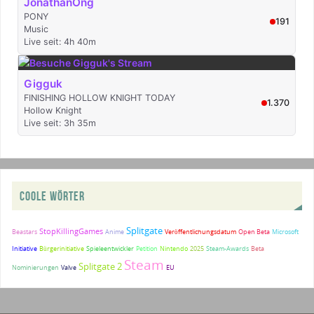
COOLE WÖRTER
Splitgate
StopKillingGames
Beastars
Anime
Veröffentlichungsdatum
Open Beta
Microsoft
Initiative
Bürgerinitiative
Spieleentwickler
Petition
Nintendo
2025
Steam-Awards
Beta
Steam
Splitgate 2
Nominierungen
Valve
EU