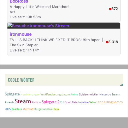
COOLE WÖRTER
Splitgate
Nominierungen
Veröffentlichungsdatum
Anime
Spieleentwickler
Nintendo
Steam-
Steam
Splitgate 2
StopKillingGames
Awards
Petition
EU
Open Beta
Initiative
Valve
2025
Beastars
Microsoft
Bürgerinitiative
Beta