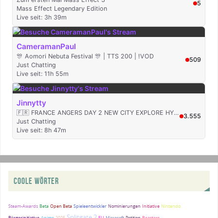
COOLE WÖRTER
Steam-Awards
Beta
Open Beta
Spieleentwickler
Nominierungen
Initiative
Nintendo
Splitgate 2
Bürgerinitiative
Anime
2025
EU
Microsoft
Petition
Beastars