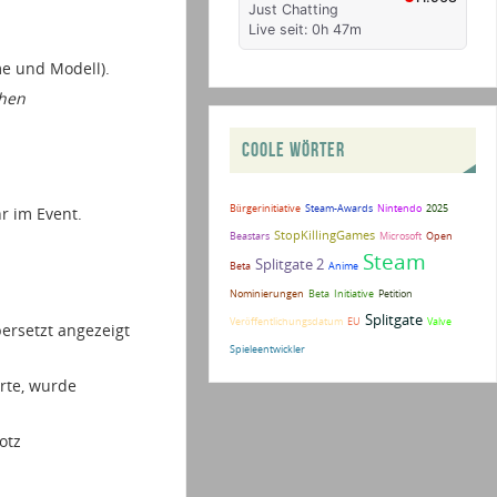
me und Modell).
chen
COOLE WÖRTER
Bürgerinitiative
Steam-Awards
Nintendo
2025
hr im Event.
StopKillingGames
Beastars
Microsoft
Open
Steam
Splitgate 2
Beta
Anime
Nominierungen
Beta
Initiative
Petition
Splitgate
Veröffentlichungsdatum
EU
Valve
ersetzt angezeigt
Spieleentwickler
erte, wurde
otz