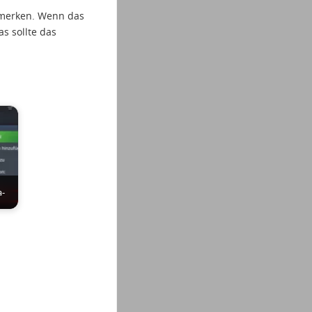
emerken. Wenn das
s sollte das
a-