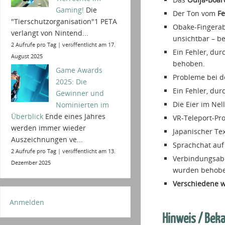
Gaming!
Die
Der Ton vom
Fe
"Tierschutzorganisation"1 PETA
Obake-Fingerab
verlangt von Nintend...
unsichtbar – b
2 Aufrufe pro Tag
|
veröffentlicht am 17.
Ein Fehler, dur
August 2025
behoben.
Game Awards
Probleme bei d
2025: Die
Ein Fehler, du
Gewinner und
Die Eier im Nel
Nominierten im
Überblick
Ende eines Jahres
VR-Teleport-Pr
werden immer wieder
Japanischer Text
Auszeichnungen ve...
Sprachchat auf 
2 Aufrufe pro Tag
|
veröffentlicht am 13.
Verbindungsabb
Dezember 2025
wurden behobe
Verschiedene w
Anmelden
Hinweis / Bek