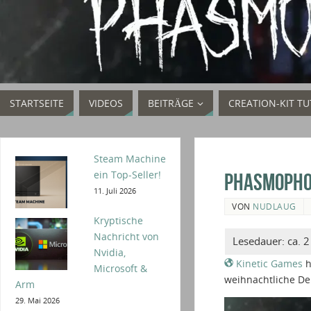
STARTSEITE
VIDEOS
BEITRÄGE
CREATION-KIT TU
Steam Machine
ein Top-Seller!
Phasmophob
11. Juli 2026
VON
NUDLAUG
Kryptische
Nachricht von
Nvidia,
Kinetic Games
h
Microsoft &
weihnachtliche De
Arm
29. Mai 2026