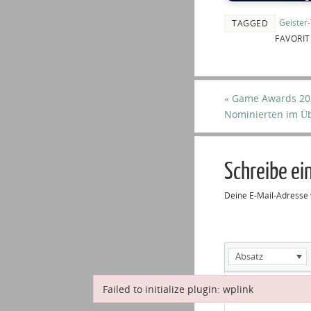
Geister
TAGGED
FAVORI
«
Game Awards 202
Nominierten im Üb
Schreibe e
Deine E-Mail-Adresse w
Absatz
Failed to initialize plugin: wplink
Failed to initialize plugin: wplink