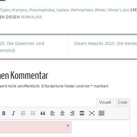
-Typen
,
Krampus
,
Phasmophobia
,
Update
,
Weihnachten
,
Winter
,
Winter's Jest
.
SPE
TEN DIESEN
PERMALINK
.
5: Die Gewinner und
Steam Awards 2025: Die besten
erblick
inen Kommentar
ird nicht veröffentlicht.
Erforderliche Felder sind mit
*
markiert
Visuell
Code
×