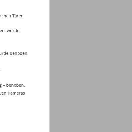
anchen Türen
ten, wurde
wurde behoben.
.
ig – behoben.
iven Kameras