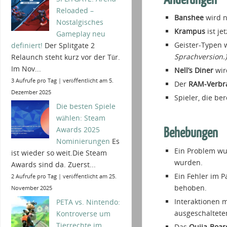
Reloaded –
Banshee
wird n
Nostalgisches
Krampus
ist je
Gameplay neu
Geister-Typen w
definiert!
Der Splitgate 2
Sprachversion.)
Relaunch steht kurz vor der Tür.
Im Nov...
Nell’s Diner
wird
3 Aufrufe pro Tag
|
veröffentlicht am 5.
Der
RAM-Verbr
Dezember 2025
Spieler, die be
Die besten Spiele
wählen: Steam
Awards 2025
Behebungen
Nominierungen
Es
Ein Problem wu
ist wieder so weit.Die Steam
wurden.
Awards sind da. Zuerst...
Ein Fehler im
2 Aufrufe pro Tag
|
veröffentlicht am 25.
behoben.
November 2025
Interaktionen m
PETA vs. Nintendo:
ausgeschaltete
Kontroverse um
Tierrechte im
Das
Ouija-Boar