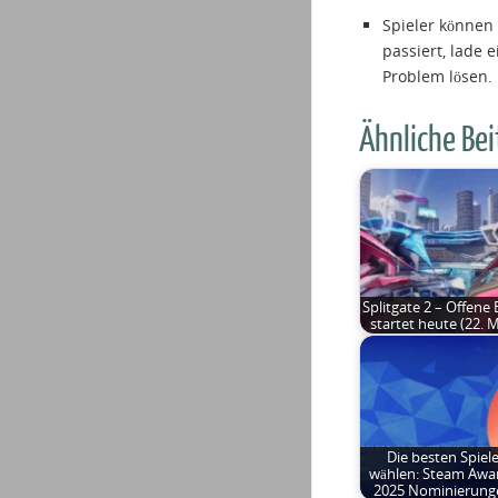
Spieler könne
passiert, lade 
Problem lösen.
Ähnliche Bei
Splitgate 2 – Offene 
startet heute (22. M
Die besten Spiel
wählen: Steam Awa
2025 Nominierung