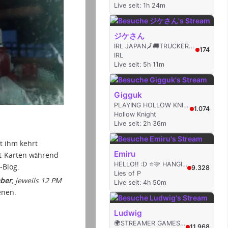
t ihm kehrt
nt-Karten während
-Blog.
mber
, jeweils 12 PM
enen.