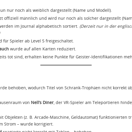
un nur noch als weiblich dargestellt (Name und Modell).
tzt offiziell männlich und wird nur noch als solcher dargestellt (Na
erden im Journal alphabetisch sortiert.
(Derzeit nur in der englis
 für Spieler ab Level 5 freigeschaltet.
auch
wurde auf allen Karten reduziert.
reits tot sind, erhalten keine Punkte für Geister-Identifikationen me
rde behoben, wodurch Titel von Schrank-Trophäen nicht korrekt üb
 Pausenraum von
Nell’s Diner
, der VR-Spieler am Teleportieren hind
it Objekten (z. B. Arcade-Maschine, Geldautomat) funktionierten tr
m Strom – wurde korrigiert.
d
reagierte nicht korrekt mit Zahlen – behoben.