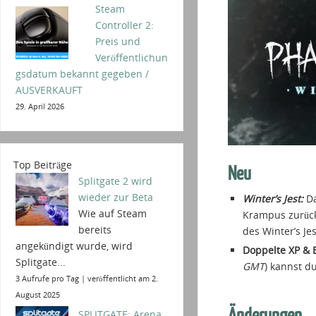
Steam
Controller 2:
Preis und
Veröffentlichun
gsdatum bekannt gegeben /
AUSVERKAUFT
29. April 2026
Top Beiträge
Neu
Splitgate 2 wird
wieder zur Beta
Winter’s Jest:
Da
Wie auf Steam
Krampus zurück.
bereits
des Winter’s Je
angekündigt wurde, wird
Doppelte XP & 
Splitgate...
GMT
) kannst d
3 Aufrufe pro Tag
|
veröffentlicht am 2.
August 2025
Änderungen
SPLITGATE: Arena