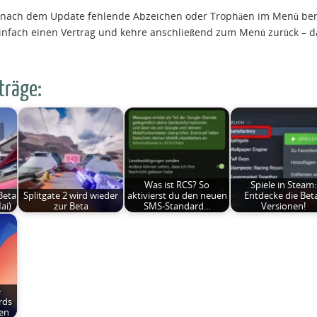
n nach dem Update fehlende Abzeichen oder Trophäen im Menü b
einfach einen Vertrag und kehre anschließend zum Menü zurück – da
träge:
Was ist RCS? So
Spiele in Steam:
Beta
Splitgate 2 wird wieder
aktivierst du den neuen
Entdecke die Bet
ai)
zur Beta
SMS-Standard…
Versionen!
e
rds
en